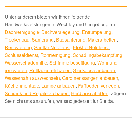
Unter anderem bieten wir Ihnen folgende
Handwerksleistungen in Wechloy und Umgebung an:
Dachreinigung & Dachversiegelung
,
Entrümpelung
,
Trockenbau
,
Sanierung
,
Badsanierung
,
Malerarbeiten
,
Renovierung
,
Sanitär Notdienst
,
Elektro Notdienst
,
Schlüsseldienst
,
Rohrreinigung
,
Schädlingsbekämpfung
,
Wasserschadenhilfe
,
Schimmelbeseitigung
,
Wohnung
renovieren
,
Rollläden einbauen
,
Steckdose anbauen
,
Wasserhahn auswechseln
,
Gardinenstangen anbauen
,
Küchenmontage
,
Lampe anbauen
,
Fußboden verlegen
,
Schrank und Regale aufbauen
,
Herd anschließen
. Zögern
Sie nicht uns anzurufen, wir sind jederzeit für Sie da.