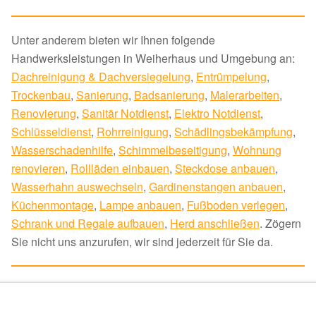
Unter anderem bieten wir Ihnen folgende
Handwerksleistungen in Weiherhaus und Umgebung an:
Dachreinigung & Dachversiegelung
,
Entrümpelung
,
Trockenbau
,
Sanierung
,
Badsanierung
,
Malerarbeiten
,
Renovierung
,
Sanitär Notdienst
,
Elektro Notdienst
,
Schlüsseldienst
,
Rohrreinigung
,
Schädlingsbekämpfung
,
Wasserschadenhilfe
,
Schimmelbeseitigung
,
Wohnung
renovieren
,
Rollläden einbauen
,
Steckdose anbauen
,
Wasserhahn auswechseln
,
Gardinenstangen anbauen
,
Küchenmontage
,
Lampe anbauen
,
Fußboden verlegen
,
Schrank und Regale aufbauen
,
Herd anschließen
. Zögern
Sie nicht uns anzurufen, wir sind jederzeit für Sie da.