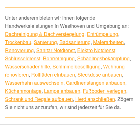
Unter anderem bieten wir Ihnen folgende
Handwerksleistungen in Westhoven und Umgebung an:
Dachreinigung & Dachversiegelung
,
Entrümpelung
,
Trockenbau
,
Sanierung
,
Badsanierung
,
Malerarbeiten
,
Renovierung
,
Sanitär Notdienst
,
Elektro Notdienst
,
Schlüsseldienst
,
Rohrreinigung
,
Schädlingsbekämpfung
,
Wasserschadenhilfe
,
Schimmelbeseitigung
,
Wohnung
renovieren
,
Rollläden einbauen
,
Steckdose anbauen
,
Wasserhahn auswechseln
,
Gardinenstangen anbauen
,
Küchenmontage
,
Lampe anbauen
,
Fußboden verlegen
,
Schrank und Regale aufbauen
,
Herd anschließen
. Zögern
Sie nicht uns anzurufen, wir sind jederzeit für Sie da.