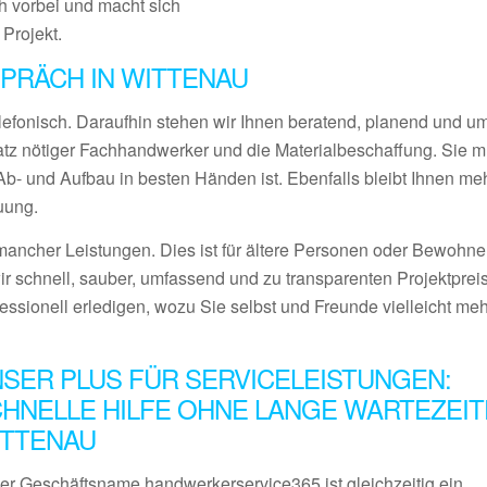
 vorbei und macht sich
 Projekt.
PRÄCH IN WITTENAU
lefonisch. Daraufhin stehen wir Ihnen beratend, planend und 
satz nötiger Fachhandwerker und die Materialbeschaffung. Sie 
- und Aufbau in besten Händen ist. Ebenfalls bleibt Ihnen meh
uung.
ancher Leistungen. Dies ist für ältere Personen oder Bewohner
ir schnell, sauber, umfassend und zu transparenten Projektprei
fessionell erledigen, wozu Sie selbst und Freunde vielleicht me
SER PLUS FÜR SERVICELEISTUNGEN:
HNELLE HILFE OHNE LANGE WARTEZEIT
ITTENAU
er Geschäftsname handwerkerservice365 ist gleichzeitig ein