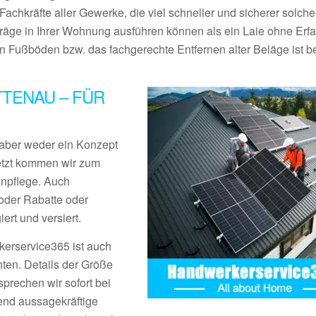
Fachkräfte aller Gewerke, die viel schneller und sicherer solche
träge in Ihrer Wohnung ausführen können als ein Laie ohne Erf
Fußböden bzw. das fachgerechte Entfernen alter Beläge ist be
TENAU – FÜR
aber weder ein Konzept
Jetzt kommen wir zum
enpflege. Auch
der Rabatte oder
rt und versiert.
erservice365 ist auch
ten. Details der Größe
prechen wir sofort bei
end aussagekräftige