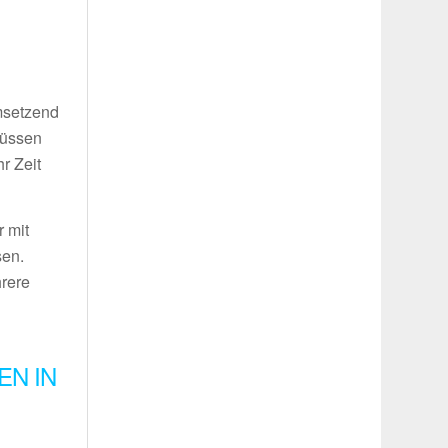
umsetzend
müssen
r Zeit
 mit
sen.
hrere
EN IN