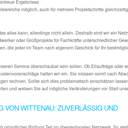
mintreue Ergebnisse
ereiche möglich, auch für mehrere Projektschritte gleichzeiti
 alles kann, allerdings nicht allein. Deshalb sind wir ein Netz
ndwerker oder Großprojekte für Fachkräfte unterschiedlicher Ge
en, die jeder im Team nach eigenem Geschick für Ihr bestmögl
nseren Service überschaubar sein sollen. Ob Eilaufträge oder 
Kostenvoranschläge halten wir ein. Sie müssen somit nach Abs
gen rechnen. Sollte sich dies problematisch einschätzen lassen
eiten und weisen Sie auf mögliche Veränderungen vor Start uns
G VON WITTENAU: ZUVERLÄSSIG UND
 gründlicher Prüfung Teil im überregionalen Netzwerk. So stel