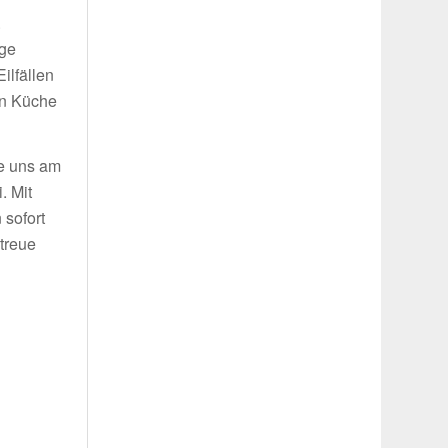
.
ige
ilfällen
in Küche
ie uns am
. Mit
 sofort
treue