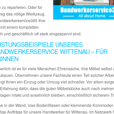
 zu reparieren. Oder für
tweg das nötige Werkzeug.
Handwerkerservice365 Ihre
s mit einem kompletten
ch und geschäftlich oft stark eingespannt sind.
ISTUNGSBEISPIELE UNSERES
NDWERKERSERVICE WITTENAU – FÜR
RINNEN
erlich ist es für viele Menschen Ehrensache, ihre Möbel selbst 
ubauen. Übernehmen unsere Fachleute einen Teil solcher Arbei
ngt Ihnen ein Einzug oder Umzug viel schneller. Vor allem sorge
l Erfahrung dafür, dass die guten Möbelstücke auch nach mehre
tagen intakt und ansehnlich bleiben, einschließlich sicherem Tr
se in der Wand, lose Bodenfliesen oder klemmende Kommoden
fige Aufträge für unsere Handwerker für Wittenau. Im Netzwerk 