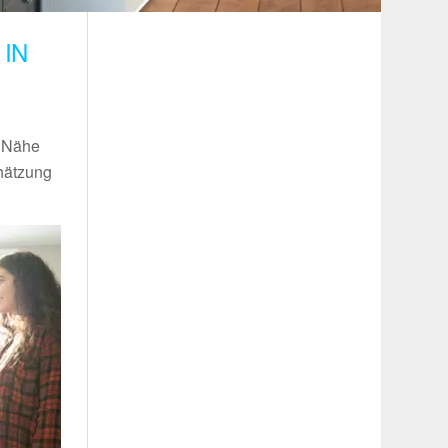
IN
r Nähe
chätzung