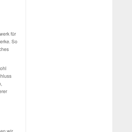
g
werk für
werke. So
iches
wohl
chluss
,
erer
len wir