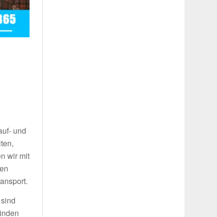
auf- und
ten,
n wir mit
ren
ansport.
 sind
finden