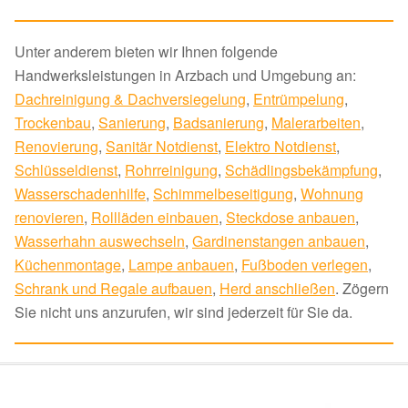
Unter anderem bieten wir Ihnen folgende
Handwerksleistungen in Arzbach und Umgebung an:
Dachreinigung & Dachversiegelung
,
Entrümpelung
,
Trockenbau
,
Sanierung
,
Badsanierung
,
Malerarbeiten
,
Renovierung
,
Sanitär Notdienst
,
Elektro Notdienst
,
Schlüsseldienst
,
Rohrreinigung
,
Schädlingsbekämpfung
,
Wasserschadenhilfe
,
Schimmelbeseitigung
,
Wohnung
renovieren
,
Rollläden einbauen
,
Steckdose anbauen
,
Wasserhahn auswechseln
,
Gardinenstangen anbauen
,
Küchenmontage
,
Lampe anbauen
,
Fußboden verlegen
,
Schrank und Regale aufbauen
,
Herd anschließen
. Zögern
Sie nicht uns anzurufen, wir sind jederzeit für Sie da.