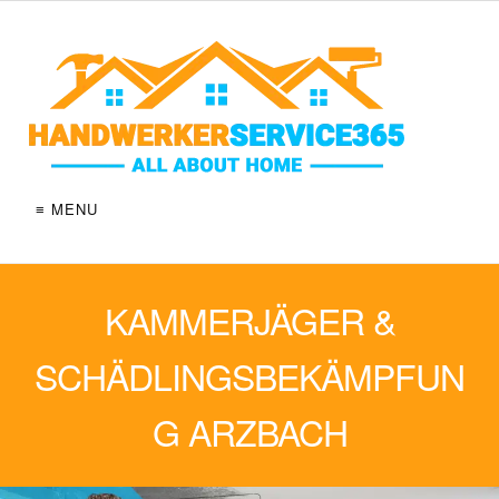
≡ MENU
KAMMERJÄGER &
SCHÄDLINGSBEKÄMPFUN
G ARZBACH