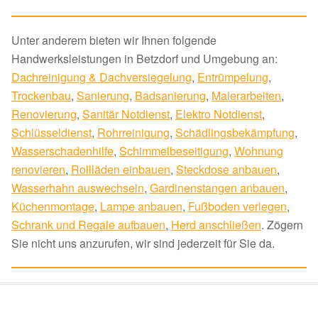
Unter anderem bieten wir Ihnen folgende
Handwerksleistungen in Betzdorf und Umgebung an:
Dachreinigung & Dachversiegelung
,
Entrümpelung
,
Trockenbau
,
Sanierung
,
Badsanierung
,
Malerarbeiten
,
Renovierung
,
Sanitär Notdienst
,
Elektro Notdienst
,
Schlüsseldienst
,
Rohrreinigung
,
Schädlingsbekämpfung
,
Wasserschadenhilfe
,
Schimmelbeseitigung
,
Wohnung
renovieren
,
Rollläden einbauen
,
Steckdose anbauen
,
Wasserhahn auswechseln
,
Gardinenstangen anbauen
,
Küchenmontage
,
Lampe anbauen
,
Fußboden verlegen
,
Schrank und Regale aufbauen
,
Herd anschließen
. Zögern
Sie nicht uns anzurufen, wir sind jederzeit für Sie da.