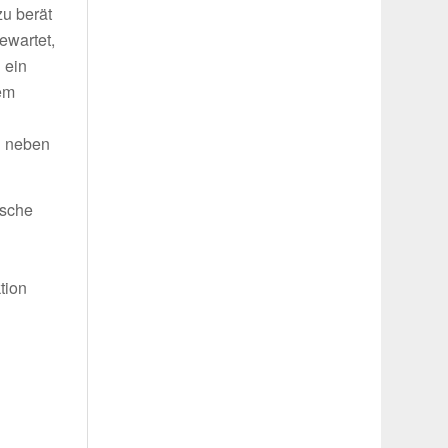
zu berät
ewartet,
 ein
nem
n neben
usche
tion