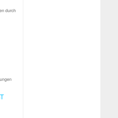
nen durch
itungen
ST