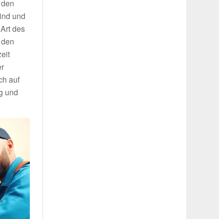
s den
sind und
 Art des
l den
eit
er
ch auf
ig und