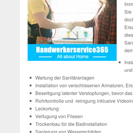
Imm
Sie
doch
Ers
die
San
dem
Ins
un
Wartung der Sanitäranlagen
Installation von verschlissenen Armaturen, E
Beseitigung latenter Verstopfungen, bevor das R
Rohrkontrolle und -reinigung inklusive Videoi
Leckortung
Verfugung von Fliesen
Trockenbau für die Badinstallation
Sanierung von Wasserschäden