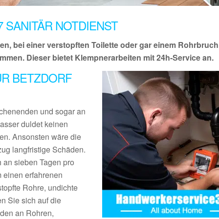
7 SANITÄR NOTDIENST
, bei einer verstopften Toilette oder gar einem Rohrbruc
ommen. Dieser bietet Klempnerarbeiten mit 24h-Service an.
FÜR BETZDORF
Wochenenden und sogar an
sser duldet keinen
den. Ansonsten wäre die
g langfristige Schäden.
ch an sieben Tagen pro
m einen erfahrenen
stopfte Rohre, undichte
 Sie sich auf die
äden an Rohren,