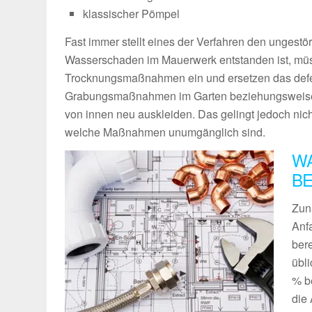
klassischer Pömpel
Fast immer stellt eines der Verfahren den ungestö
Wasserschaden im Mauerwerk entstanden ist, müss
Trocknungsmaßnahmen ein und ersetzen das defekt
Grabungsmaßnahmen im Garten beziehungsweise au
von innen neu auskleiden. Das gelingt jedoch nich
welche Maßnahmen unumgänglich sind.
WA
B
Zunä
Anfa
ber
übli
% be
die 