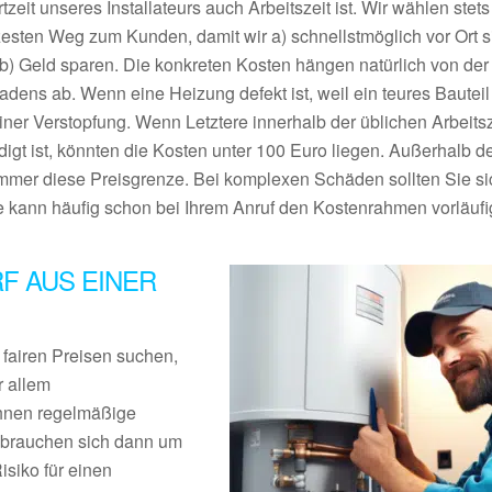
tzeit unseres Installateurs auch Arbeitszeit ist. Wir wählen stet
zesten Weg zum Kunden, damit wir a) schnellstmöglich vor Ort 
 b) Geld sparen. Die konkreten Kosten hängen natürlich von der
adens ab. Wenn eine Heizung defekt ist, weil ein teures Bautei
 einer Verstopfung. Wenn Letztere innerhalb der üblichen Arbeitsz
t ist, könnten die Kosten unter 100 Euro liegen. Außerhalb d
 immer diese Preisgrenze. Bei komplexen Schäden sollten Sie si
e kann häufig schon bei Ihrem Anruf den Kostenrahmen vorläuf
F AUS EINER
fairen Preisen suchen,
r allem
 Ihnen regelmäßige
e brauchen sich dann um
isiko für einen