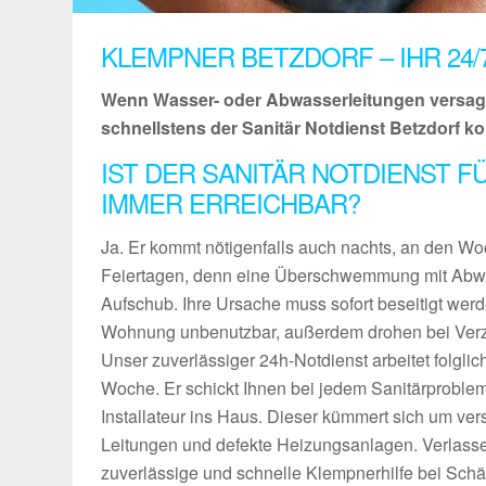
KLEMPNER BETZDORF – IHR 24/
Wenn Wasser- oder Abwasserleitungen versagen
schnellstens der Sanitär Notdienst Betzdorf k
IST DER SANITÄR NOTDIENST 
IMMER ERREICHBAR?
Ja. Er kommt nötigenfalls auch nachts, an den 
Feiertagen, denn eine Überschwemmung mit Abwa
Aufschub. Ihre Ursache muss sofort beseitigt wer
Wohnung unbenutzbar, außerdem drohen bei Verzu
Unser zuverlässiger 24h-Notdienst arbeitet folgli
Woche. Er schickt Ihnen bei jedem Sanitärproble
Installateur ins Haus. Dieser kümmert sich um ver
Leitungen und defekte Heizungsanlagen. Verlassen
zuverlässige und schnelle Klempnerhilfe bei Sch