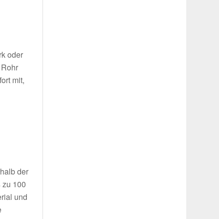
rk oder
 Rohr
ort mit,
g
halb der
s zu 100
erial und
e