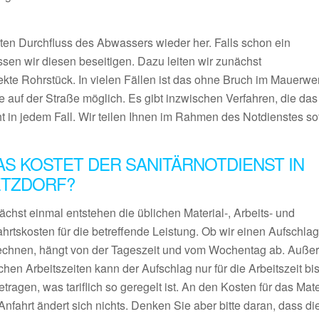
rten Durchfluss des Abwassers wieder her. Falls schon ein
en wir diesen beseitigen. Dazu leiten wir zunächst
e Rohrstück. In vielen Fällen ist das ohne Bruch im Mauerwe
f der Straße möglich. Es gibt inzwischen Verfahren, die das
t in jedem Fall. Wir teilen Ihnen im Rahmen des Notdienstes sof
S KOSTET DER SANITÄRNOTDIENST IN
ETZDORF?
chst einmal entstehen die üblichen Material-, Arbeits- und
hrtskosten für die betreffende Leistung. Ob wir einen Aufschla
echnen, hängt von der Tageszeit und vom Wochentag ab. Außer
chen Arbeitszeiten kann der Aufschlag nur für die Arbeitszeit bi
tragen, was tariflich so geregelt ist. An den Kosten für das Mat
Anfahrt ändert sich nichts. Denken Sie aber bitte daran, dass di