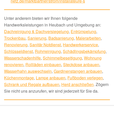
netz.de/marktpartner/strom/installateure-s
Unter anderem bieten wir Ihnen folgende
Handwerksleistungen in Heubach und Umgebung an:
Dachreinigung & Dachversiegelung
,
Entrümpelung
,
Trockenbau
,
Sanierung
,
Badsanierung
,
Malerarbeiten
,
Renovierung
,
Sanitär Notdienst
,
Handwerkerservice
,
Schlüsseldienst
,
Rohrreinigung
,
Schädlingsbekämpfung
,
Wasserschadenhilfe
,
Schimmelbeseitigung
,
Wohnung
renovieren
,
Rollläden einbauen
,
Steckdose anbauen
,
Wasserhahn auswechseln
,
Gardinenstangen anbauen
,
Küchenmontage
,
Lampe anbauen
,
Fußboden verlegen
,
Schrank und Regale aufbauen
,
Herd anschließen
. Zögern
Sie nicht uns anzurufen, wir sind jederzeit für Sie da.