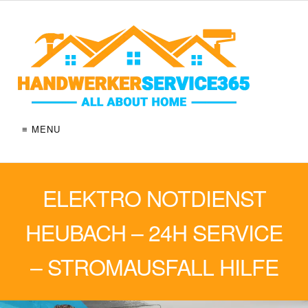
≡ MENU
ELEKTRO NOTDIENST
HEUBACH – 24H SERVICE
– STROMAUSFALL HILFE