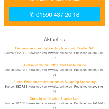
✆ 01590 437 20 18
Aktuelles
Elements setzt auf di­gi­ta­le Bad­pla­nung mit Palette CAD
Source: SBZ RSS-Newsfeed von www.sbz-online.de
Published on 2026-08-
07
„Heizkeller der Zu­kunft“ star­tet zwei­te Run­de
Source: SBZ RSS-Newsfeed von www.sbz-online.de
Published on 2026-08-
06
Stiebel Eltron startet internatio­nales Ski­sprung-Spon­soring
Source: SBZ RSS-Newsfeed von www.sbz-online.de
Published on 2026-08-
06
Grohe feiert 70 Jahre Standort Lahr
Source: SBZ RSS-Newsfeed von www.sbz-online.de
Published on 2026-08-
05