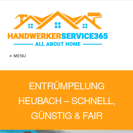
≡ MENU
ENTRÜMPELUNG
HEUBACH – SCHNELL,
GÜNSTIG & FAIR