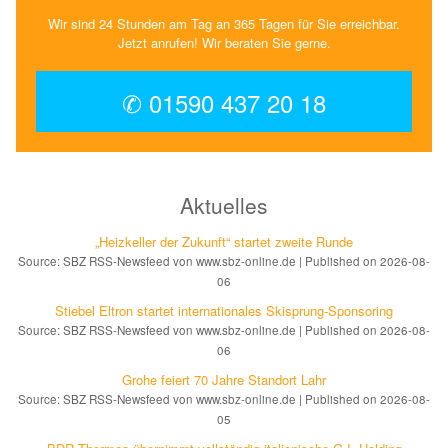
Wir sind 24 Stunden am Tag an 365 Tagen für Sie erreichbar.
Jetzt anrufen! Wir beraten Sie gerne.
✆ 01590 437 20 18
Aktuelles
„Heizkeller der Zu­kunft“ star­tet zwei­te Run­de
Source: SBZ RSS-Newsfeed von www.sbz-online.de
Published on 2026-08-
06
Stiebel Eltron startet internatio­nales Ski­sprung-Spon­soring
Source: SBZ RSS-Newsfeed von www.sbz-online.de
Published on 2026-08-
06
Grohe feiert 70 Jahre Standort Lahr
Source: SBZ RSS-Newsfeed von www.sbz-online.de
Published on 2026-08-
05