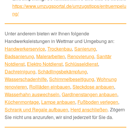
https://www.umzugsportal.de/umzugstipps/entruempelu
ng/
Unter anderem bieten wir Ihnen folgende
Handwerksleistungen in Wettmar und Umgebung an:
Handwerkerservice
,
Trockenbau
,
Sanierung
,
Badsanierung
,
Malerarbeiten
,
Renovierung
,
Sanitär
Notdienst
,
Elektro Notdienst
,
Schlüsseldienst
,
Dachreinigung
,
Schädlingsbekämpfung
,
Wasserschadenhilfe
,
Schimmelbeseitigung
,
Wohnung
renovieren
,
Rollläden einbauen
,
Steckdose anbauen
,
Wasserhahn auswechseln
,
Gardinenstangen anbauen
,
Küchenmontage
,
Lampe anbauen
,
Fußboden verlegen
,
Schrank und Regale aufbauen
,
Herd anschließen
. Zögern
Sie nicht uns anzurufen, wir sind jederzeit für Sie da.