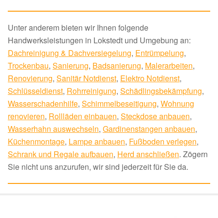
Unter anderem bieten wir Ihnen folgende
Handwerksleistungen in Lokstedt und Umgebung an:
Dachreinigung & Dachversiegelung
,
Entrümpelung
,
Trockenbau
,
Sanierung
,
Badsanierung
,
Malerarbeiten
,
Renovierung
,
Sanitär Notdienst
,
Elektro Notdienst
,
Schlüsseldienst
,
Rohrreinigung
,
Schädlingsbekämpfung
,
Wasserschadenhilfe
,
Schimmelbeseitigung
,
Wohnung
renovieren
,
Rollläden einbauen
,
Steckdose anbauen
,
Wasserhahn auswechseln
,
Gardinenstangen anbauen
,
Küchenmontage
,
Lampe anbauen
,
Fußboden verlegen
,
Schrank und Regale aufbauen
,
Herd anschließen
. Zögern
Sie nicht uns anzurufen, wir sind jederzeit für Sie da.