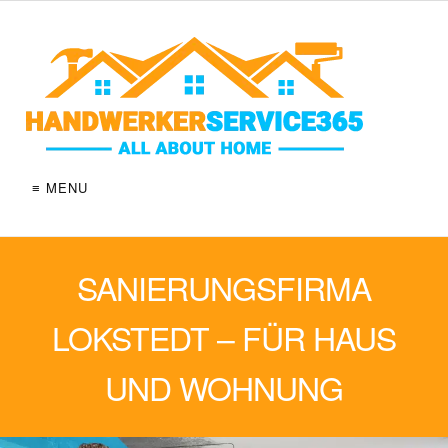
≡ MENU
SANIERUNGSFIRMA
LOKSTEDT – FÜR HAUS
UND WOHNUNG