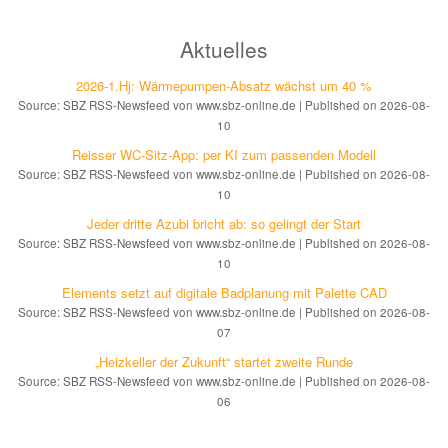
Aktuelles
2026-1.Hj: Wär­me­pum­pen-Ab­satz wächst um 40 %
Source: SBZ RSS-Newsfeed von www.sbz-online.de
Published on 2026-08-
10
Reisser WC-Sitz-App: per KI zum pas­sen­den Mo­dell
Source: SBZ RSS-Newsfeed von www.sbz-online.de
Published on 2026-08-
10
Jeder dritte Azubi bricht ab: so gelingt der Start
Source: SBZ RSS-Newsfeed von www.sbz-online.de
Published on 2026-08-
10
Elements setzt auf di­gi­ta­le Bad­pla­nung mit Palette CAD
Source: SBZ RSS-Newsfeed von www.sbz-online.de
Published on 2026-08-
07
„Heizkeller der Zu­kunft“ star­tet zwei­te Run­de
Source: SBZ RSS-Newsfeed von www.sbz-online.de
Published on 2026-08-
06