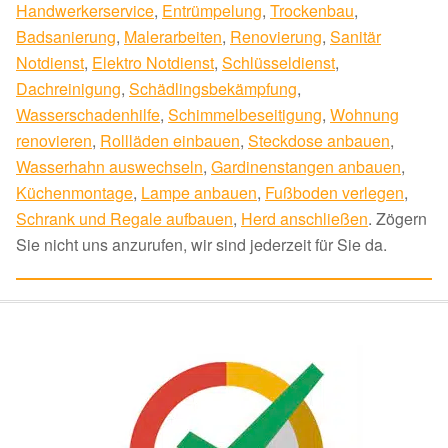
Handwerkerservice
,
Entrümpelung
,
Trockenbau
,
Badsanierung
,
Malerarbeiten
,
Renovierung
,
Sanitär
Notdienst
,
Elektro Notdienst
,
Schlüsseldienst
,
Dachreinigung
,
Schädlingsbekämpfung
,
Wasserschadenhilfe
,
Schimmelbeseitigung
,
Wohnung
renovieren
,
Rollläden einbauen
,
Steckdose anbauen
,
Wasserhahn auswechseln
,
Gardinenstangen anbauen
,
Küchenmontage
,
Lampe anbauen
,
Fußboden verlegen
,
Schrank und Regale aufbauen
,
Herd anschließen
. Zögern
Sie nicht uns anzurufen, wir sind jederzeit für Sie da.