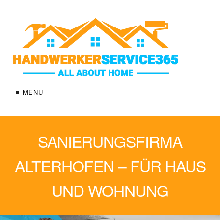
≡ MENU
SANIERUNGSFIRMA
ALTERHOFEN – FÜR HAUS
UND WOHNUNG