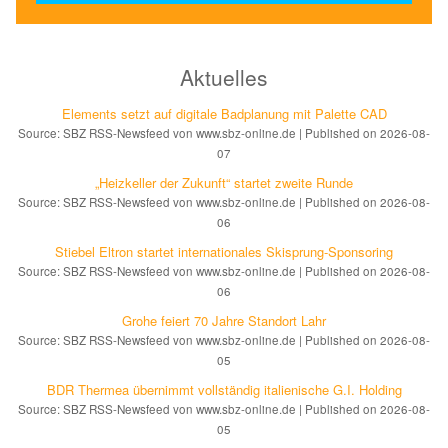
Aktuelles
Elements setzt auf di­gi­ta­le Bad­pla­nung mit Palette CAD
Source: SBZ RSS-Newsfeed von www.sbz-online.de
Published on 2026-08-
07
„Heizkeller der Zu­kunft“ star­tet zwei­te Run­de
Source: SBZ RSS-Newsfeed von www.sbz-online.de
Published on 2026-08-
06
Stiebel Eltron startet internatio­nales Ski­sprung-Spon­soring
Source: SBZ RSS-Newsfeed von www.sbz-online.de
Published on 2026-08-
06
Grohe feiert 70 Jahre Standort Lahr
Source: SBZ RSS-Newsfeed von www.sbz-online.de
Published on 2026-08-
05
BDR Thermea übernimmt vollständig italienische G.I. Holding
Source: SBZ RSS-Newsfeed von www.sbz-online.de
Published on 2026-08-
05