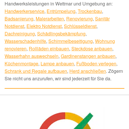
Handwerksleistungen in Wettmar und Umgebung an:
Handwerkerservice
,
Entrümpelung
,
Trockenbau
,
Badsanierung
,
Malerarbeiten
,
Renovierung
,
Sanitär
Notdienst
,
Elektro Notdienst
,
Schlüsseldienst
,
Dachreinigung
,
Schädlingsbekämpfung
,
Wasserschadenhilfe
,
Schimmelbeseitigung
,
Wohnung
renovieren
,
Rollläden einbauen
,
Steckdose anbauen
,
Wasserhahn auswechseln
,
Gardinenstangen anbauen
,
Küchenmontage
,
Lampe anbauen
,
Fußboden verlegen
,
Schrank und Regale aufbauen
,
Herd anschließen
. Zögern
Sie nicht uns anzurufen, wir sind jederzeit für Sie da.